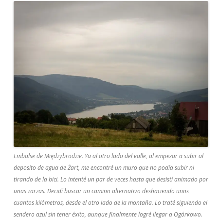
Embalse de Międzybrodzie. Ya al otro lado del valle, al empezar a subir al
deposito de agua de Żart, me encontré un muro que no podía subir ni
tirando de la bici. Lo intenté un par de veces hasta que desistí animado por
unas zarzas. Decidí buscar un camino alternativo deshaciendo unos
cuantos kilómetros, desde el otro lado de la montaña. Lo traté siguiendo el
sendero azul sin tener éxito, aunque finalmente logré llegar a Ogórkowo.