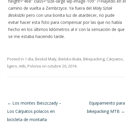
height=”468″ class=”size-large wp-image-109″ />Hayedo en el
camino de vuelta a Zembrzyce. Ya fuera del
Mały Szlak
Beskidzki
pero con una bonita luz de atardecer, no pude
evitar hacer esta foto para compensar por las que no había
hecho en los últimos kilómetros al ir con la sensación de que
se me estaba haciendo tarde.
Posted in
1 día
,
Beskid Mały
,
Bielsko-Biała
,
Bikepacking
,
Cárpatos
,
ligero
,
mtb
,
Polonia
on
octubre 20, 2014
.
Post navigation
←
Los montes Bieszczady –
Equipamiento para
Los Cárpatos polacos en
bikepacking MTB
→
bicicleta de montaña