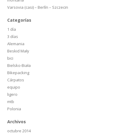
Varsovia (casi) – Berlín – Szczecin
Categorías
1 día
3 días
Alemania
Beskid Mały
bici
Bielsko-Biała
Bikepacking
Cárpatos
equipo
ligero
mtb
Polonia
Archivos
octubre 2014