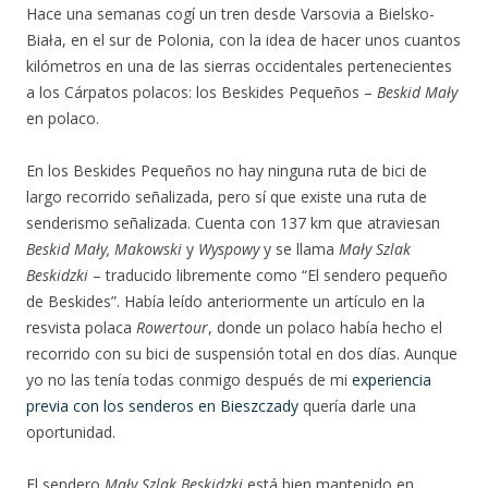
Hace una semanas cogí un tren desde Varsovia a Bielsko-
Biała, en el sur de Polonia, con la idea de hacer unos cuantos
kilómetros en una de las sierras occidentales pertenecientes
a los Cárpatos polacos: los Beskides Pequeños –
Beskid Mały
en polaco.
En los Beskides Pequeños no hay ninguna ruta de bici de
largo recorrido señalizada, pero sí que existe una ruta de
senderismo señalizada. Cuenta con 137 km que atraviesan
Beskid Mały, Makowski
y
Wyspowy
y se llama
Mały Szlak
Beskidzki
– traducido libremente como “El sendero pequeño
de Beskides”. Había leído anteriormente un artículo en la
resvista polaca
Rowertour
, donde un polaco había hecho el
recorrido con su bici de suspensión total en dos días. Aunque
yo no las tenía todas conmigo después de mi
experiencia
previa con los senderos en Bieszczady
quería darle una
oportunidad.
El sendero
Mały Szlak Beskidzki
está bien mantenido en