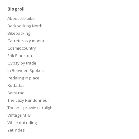
Blogroll
About the bike
Backpacking North
Bikepacking
Carreteras y manta
Cosmic country
Erik Plankton
Gypsy by trade
In Between Spokes
Pedaling in place
Rodadas
Semi-rad
The Lazy Randonneur
Toosh – prawie ultralight
Vintage MTB
While out riding
Yeti rides