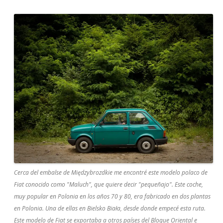
Cerca del embalse de Międzybrozdkie me encontré este modelo polaco de
Fiat conocido como "Maluch", que quiere decir "pequeñajo". Este coche,
muy popular en Polonia en los años 70 y 80, era fabricado en dos plantas
en Polonia. Una de ellas en Bielsko Biała, desde donde empecé esta ruta.
Este modelo de Fiat se exportaba a otros países del Bloque Oriental e