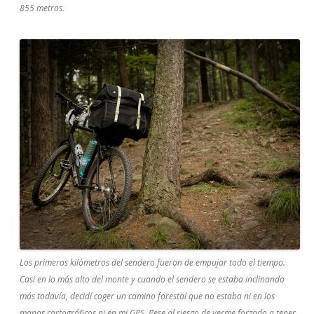
855 metros.
Los primeros kilómetros del sendero fueron de empujar todo el tiempo.
Casi en lo más alto del monte y cuando el sendero se estaba inclinando
más todavía, decidí coger un camino forestal que no estaba ni en los
mapas cartográficos ni en mi GPS. Pese al riesgo de verme forzado a tener