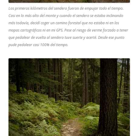
Los primeros kilómetros del sendero fueron de empujar todo el tiempo.
Casi en lo más alto del monte y cuando el sendero se estaba inclinando
más todavía, decidí coger un camino forestal que no estaba ni en los
mapas cartográficos ni en mi GPS. Pese al riesgo de verme forzado a tener
que pedalear de vuelta al sendero tuve suerte y acerté. Desde ese punto
pude pedalear casi 100% del tiempo.