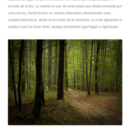
tirando de la bici. Lo intenté un par de veces hasta que desistí animado por
unas zarzas. Decidí buscar un camino alternativo deshaciendo unos
cuantos kilómetros, desde el otro lado de la montaña. Lo traté siguiendo el
sendero azul sin tener éxito, aunque finalmente logré llegar a Ogórkowo.