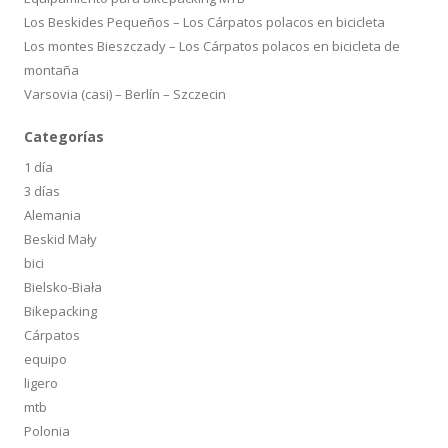
Los Beskides Pequeños – Los Cárpatos polacos en bicicleta
Los montes Bieszczady – Los Cárpatos polacos en bicicleta de
montaña
Varsovia (casi) – Berlín – Szczecin
Categorías
1 día
3 días
Alemania
Beskid Mały
bici
Bielsko-Biała
Bikepacking
Cárpatos
equipo
ligero
mtb
Polonia