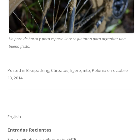
Un poco de barro y poco espacio libre se juntaron para organizar una
buena fiesta.
Posted in
Bikepacking
,
Cárpatos
,
ligero
,
mtb
,
Polonia
on
octubre
13, 2014
.
English
Entradas Recientes
Equipamiento para bikepacking MTB