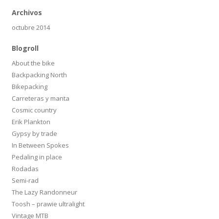
Archivos
octubre 2014
Blogroll
About the bike
Backpacking North
Bikepacking
Carreteras y manta
Cosmic country
Erik Plankton
Gypsy by trade
In Between Spokes
Pedaling in place
Rodadas
Semi-rad
The Lazy Randonneur
Toosh – prawie ultralight
Vintage MTB