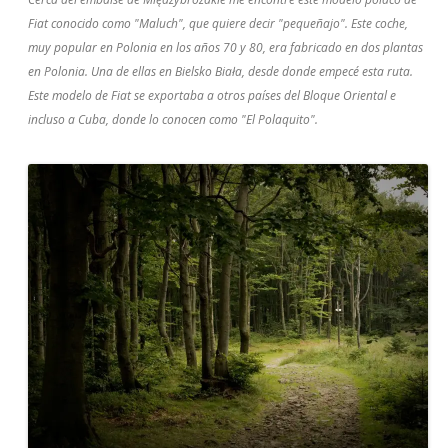
Fiat conocido como "Maluch", que quiere decir "pequeñajo". Este coche,
muy popular en Polonia en los años 70 y 80, era fabricado en dos plantas
en Polonia. Una de ellas en Bielsko Biała, desde donde empecé esta ruta.
Este modelo de Fiat se exportaba a otros países del Bloque Oriental e
incluso a Cuba, donde lo conocen como "El Polaquito".