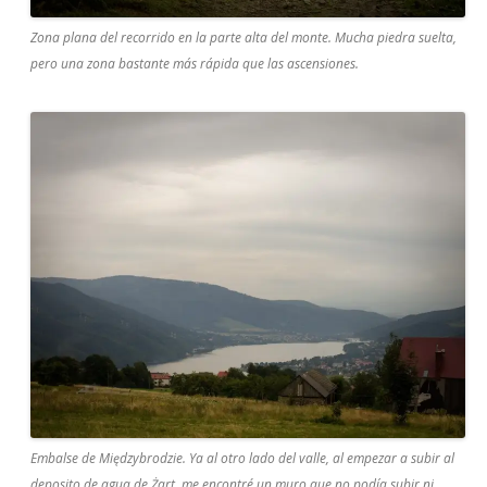
Zona plana del recorrido en la parte alta del monte. Mucha piedra suelta,
pero una zona bastante más rápida que las ascensiones.
Embalse de Międzybrodzie. Ya al otro lado del valle, al empezar a subir al
deposito de agua de Żart, me encontré un muro que no podía subir ni