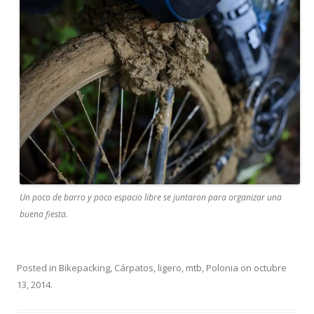
Un poco de barro y poco espacio libre se juntaron para organizar una
buena fiesta.
Posted in
Bikepacking
,
Cárpatos
,
ligero
,
mtb
,
Polonia
on
octubre
13, 2014
.