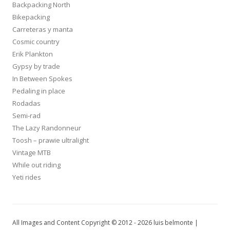
Backpacking North
Bikepacking
Carreteras y manta
Cosmic country
Erik Plankton
Gypsy by trade
In Between Spokes
Pedaling in place
Rodadas
Semi-rad
The Lazy Randonneur
Toosh – prawie ultralight
Vintage MTB
While out riding
Yeti rides
All Images and Content Copyright © 2012 - 2026 luis belmonte |