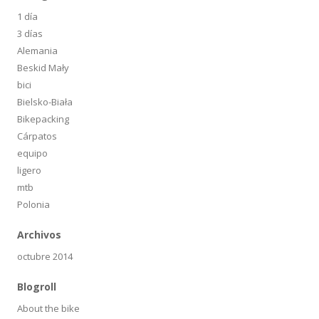
1 día
3 días
Alemania
Beskid Mały
bici
Bielsko-Biała
Bikepacking
Cárpatos
equipo
ligero
mtb
Polonia
Archivos
octubre 2014
Blogroll
About the bike