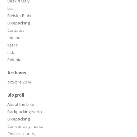
Beskid Mały
bici
Bielsko-Biała
Bikepacking
Cárpatos
equipo
ligero
mtb
Polonia
Archivos
octubre 2014
Blogroll
About the bike
Backpacking North
Bikepacking
Carreteras y manta
Cosmic country