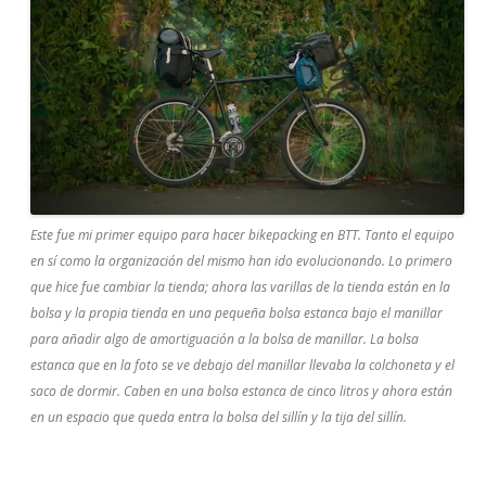
Este fue mi primer equipo para hacer bikepacking en BTT. Tanto el equipo
en sí como la organización del mismo han ido evolucionando. Lo primero
que hice fue cambiar la tienda; ahora las varillas de la tienda están en la
bolsa y la propia tienda en una pequeña bolsa estanca bajo el manillar
para añadir algo de amortiguación a la bolsa de manillar. La bolsa
estanca que en la foto se ve debajo del manillar llevaba la colchoneta y el
saco de dormir. Caben en una bolsa estanca de cinco litros y ahora están
en un espacio que queda entra la bolsa del sillín y la tija del sillín.